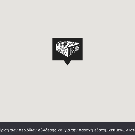
είριση των περιόδων σύνδεσης και για την παροχή εξατομικευμένων ισ