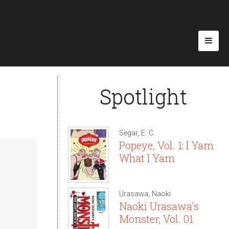
Spotlight
Segar, E. C.
Popeye, Vol. 1: I Yam
What I Yam
Urasawa, Naoki
Naoki Urasawa's
Monster, Vol. 01