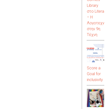
Library
στο LiteraC
– Η
Λογοτεχνία
στην 9η
Τέχνη
Score a
Goal for
inclusivity