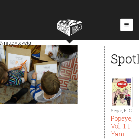
Νηπιαγωγεία_
Spot
Segar, E. C.
Popeye,
Vol. 1: I
Yam