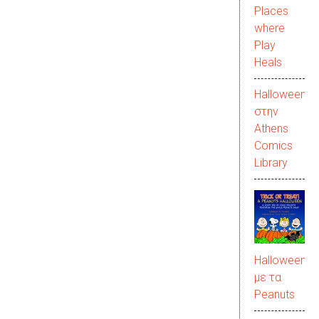
Places
where
Play
Heals
Halloween
στην
Αthens
Comics
Library
Halloween
με τα
Peanuts