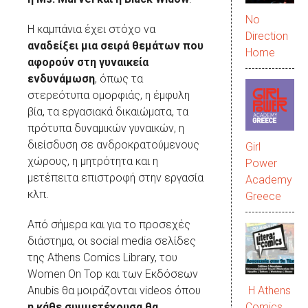
No
Η καμπάνια έχει στόχο να
Direction
αναδείξει μια σειρά θεμάτων που
Home
αφορούν στη γυναικεία
ενδυνάμωση
, όπως τα
στερεότυπα ομορφιάς, η έμφυλη
βία, τα εργασιακά δικαιώματα, τα
πρότυπα δυναμικών γυναικών, η
διείσδυση σε ανδροκρατούμενους
Girl
χώρους, η μητρότητα και η
Power
μετέπειτα επιστροφή στην εργασία
Academy
κλπ.
Greece
Από σήμερα και για το προσεχές
διάστημα, οι social media σελίδες
της Athens Comics Library, του
Women On Top και των Εκδόσεων
Η Athens
Anubis θα μοιράζονται videos όπου
Comics
η κάθε συμμετέχουσα θα