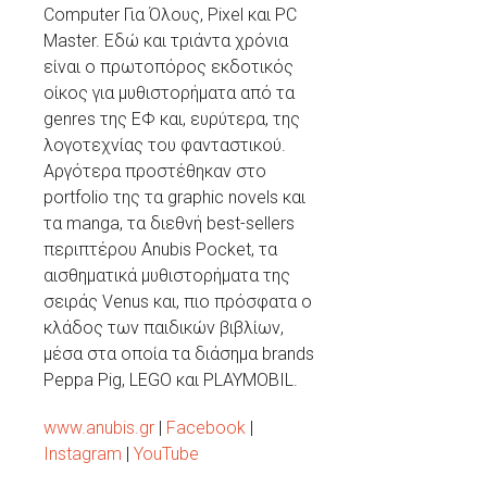
Computer Για Όλους, Pixel και PC
Master. Εδώ και τριάντα χρόνια
είναι ο πρωτοπόρος εκδοτικός
οίκος για μυθιστορήματα από τα
genres της ΕΦ και, ευρύτερα, της
λογοτεχνίας του φανταστικού.
Αργότερα προστέθηκαν στο
portfolio της τα graphic novels και
τα manga, τα διεθνή best-sellers
περιπτέρου Anubis Pocket, τα
αισθηματικά μυθιστορήματα της
σειράς Venus και, πιο πρόσφατα ο
κλάδος των παιδικών βιβλίων,
μέσα στα οποία τα διάσημα brands
Peppa Pig, LEGO και PLAYMOBIL.
www.anubis.gr
|
Facebook
|
Instagram
|
YouTube