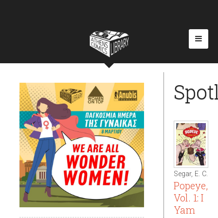
Spot
Segar, E. C.
Popeye,
Vol. 1: I
Yam