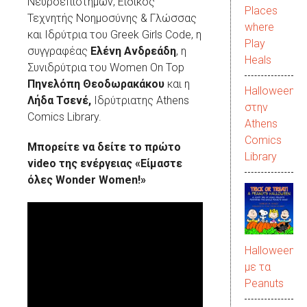
Νευροεπιστήμων, Ειδικός
Places
Τεχνητής Νοημοσύνης & Γλώσσας
where
και Ιδρύτρια του Greek Girls Code, η
Play
συγγραφέας
Ελένη Ανδρεάδη
, η
Heals
Συνιδρύτρια του Women Οn Top
Πηνελόπη Θεοδωρακάκου
και η
Halloween
Λήδα Τσενέ,
Ιδρύτριατης Athens
στην
Comics Library.
Αthens
Comics
Μπορείτε να δείτε το πρώτο
Library
video της ενέργειας
«Είμαστε
όλες Wonder Women!»
Halloween
με τα
Peanuts