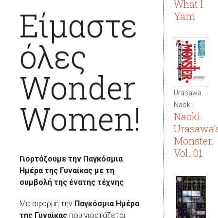
What I
Είμαστε
Yam
όλες
Wonder
Urasawa,
Women!
Naoki
Naoki
Urasawa'
Monster,
Vol. 01
Γιορτάζουμε την Παγκόσμια
Ημέρα της Γυναίκας
με τη
συμβολή της ένατης τέχνης
Με αφορμή την
Παγκόσμια Ημέρα
της Γυναίκας
,που γιορτάζεται