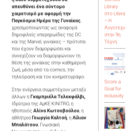
Library
απευθύνει ένα σύντομο
στο LiteraC
χαιρετισμό με αφορμή την
– Η
Παγκόσμια Ημέρα της Γυναίκας
,
Λογοτεχνία
χρησιμοποιώντας ως αναφορά
στην 9η
δημοφιλείς υπερηρωίδες της DC
Τέχνη
και της Marvel, γυναίκες – πρότυπα
που έχουν διαμορφώσει και
συνεχίζουν να διαμορφώνουν τη
θέση της γυναίκας στην καθημερινή
ζωή, μέσα από τα comics, την
τηλεόραση και τον κινηματογράφο.
Score a
Goal for
Στην ενέργεια συμμετέχουν μεταξύ
inclusivity
άλλων η
Γκαμπριέλα Τελεκφάλβι,
Ιδρύτρια της ΑμΚΕ ΚΙNITRO, η
ηθοποιός
Αλίνα Κωτσοβούλου
, η
αθλήτρια
Γεωργία Καλτσή
, η
Λίλιαν
Μπαλάτσου
, Γνωσιακή