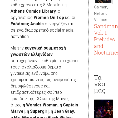
κάθε χρόνο στις 8 Μαρτίου, η
Gaiman,
Athens Comics Library
, ο
Neil and
οργανισμός
Women On Top
και οι
Various
Εκδόσεις Anubis
συνεργάζονται
Sandman
σε ένα διαφορετικό social media
Vol. 1:
activation.
Preludes
and
Με την
ευγενική συμμετοχή
Nocturne
γνωστών
Ελληνίδων
,
επιτυχημένων η κάθε μία στο χώρο
τους, σχολιάζουμε θέματα
γυναικείας ενδυνάμωσης,
Τα
χρησιμοποιώντας ως αναφορά τις
νέα
δημοφιλέστερες και
μας
επιδραστικότερες σούπερ
ηρωίδες της DC και της Marvel,
όπως
η
Wonder
Woman
, η
Captain
Marvel
, η
Supergirl
, η
Jean
Gray
,
η
Ms
.
Marvel
και η
Black
Widow
.