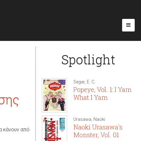
Spotlight
Segar, E. C.
Popeye, Vol. 1: I Yam
σης
What I Yam
Urasawa, Naoki
Naoki Urasawa's
να κάνουν από
Monster, Vol. 01