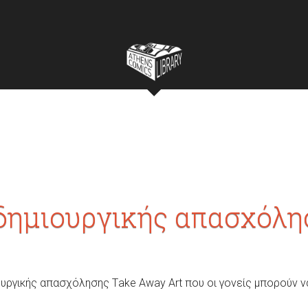
δημιουργικής απασχόλη
ιουργικής απασχόλησης Τake Away Art που οι γονείς μπορούν 