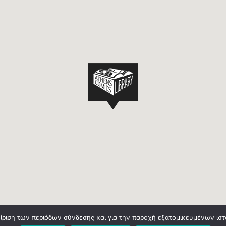
είριση των περιόδων σύνδεσης και για την παροχή εξατομικευμένων ισ