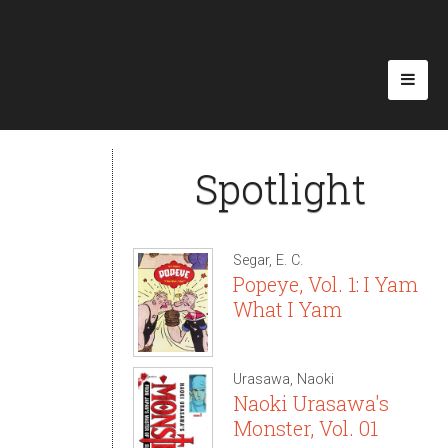
Spotlight
Segar, E. C.
Popeye, Vol. 1: I Yam
What I Yam
Urasawa, Naoki
Naoki Urasawa's
Monster, Vol. 01