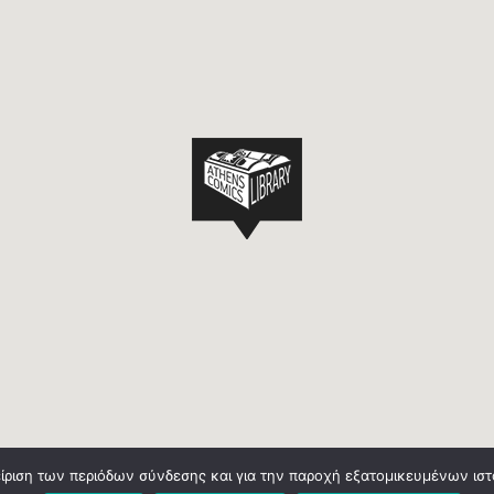
είριση των περιόδων σύνδεσης και για την παροχή εξατομικευμένων ισ